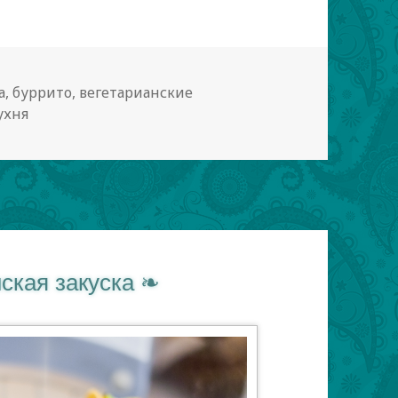
а
,
буррито
,
вегетарианские
ухня
ская закуска