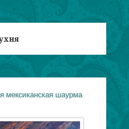
ухня
ая мексиканская шаурма