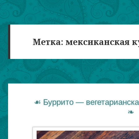
Метка:
мексиканская к
Буррито — вегетарианск