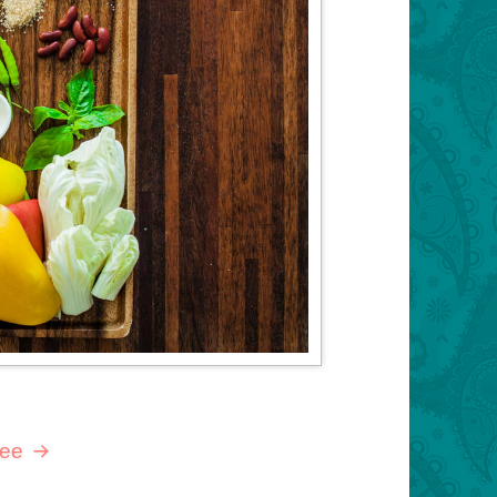
лее
Буррито — вегетарианская мексиканская шау