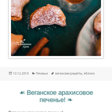
Опубликовано
13.12.2019
Рубрики
Печенье
Метки
веганские рецепты
,
яблоко
Веганское арахисовое
печенье!