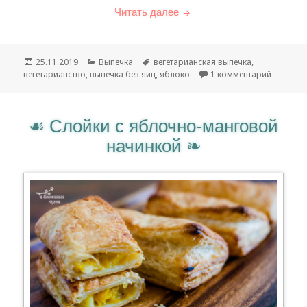
Читать далее
Яблочная шарлотка
Опубликовано
25.11.2019
Рубрики
Выпечка
Метки
вегетарианская выпечка
,
вегетарианство
,
выпечка без яиц
,
яблоко
1 комментарий
к запис
Слойки с яблочно-манговой
начинкой