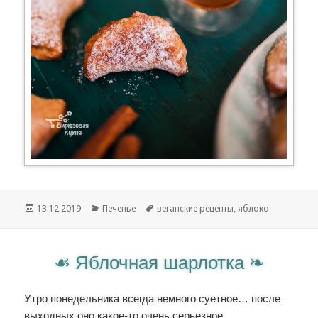
Опубликовано
13.12.2019
Рубрики
Печенье
Метки
веганские рецепты
,
яблоко
Яблочная шарлотка
Утро понедельника всегда немного суетное… после
выходных оно какое-то очень серьезное,